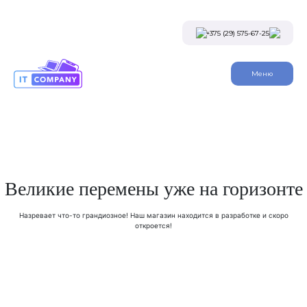
Skip
to
the
+375 (29) 575-67-25
content
Viber
Меню
Telegram
Instagram
Заказать звонок
Великие перемены уже на горизонте
Назревает что-то грандиозное! Наш магазин находится в разработке и скоро
откроется!