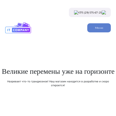
Skip
to
the
+375 (29) 575-67-25
content
Viber
Меню
Telegram
Instagram
Заказать звонок
Великие перемены уже на горизонте
Назревает что-то грандиозное! Наш магазин находится в разработке и скоро
откроется!