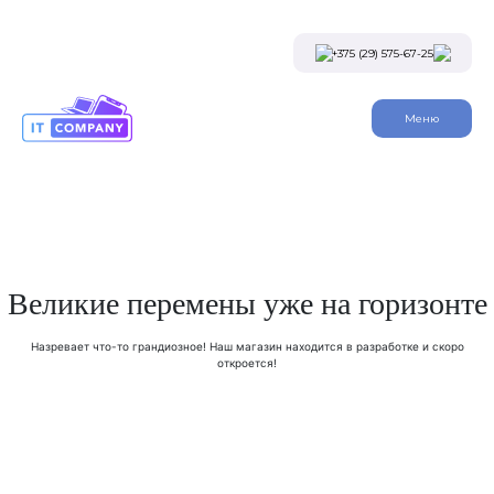
Skip
to
the
+375 (29) 575-67-25
content
Viber
Меню
Telegram
Instagram
Заказать звонок
Великие перемены уже на горизонте
Назревает что-то грандиозное! Наш магазин находится в разработке и скоро
откроется!