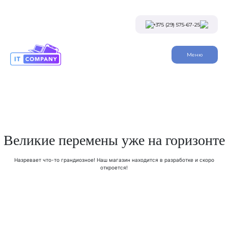
Skip
to
the
+375 (29) 575-67-25
content
Viber
Меню
Telegram
Instagram
Заказать звонок
Великие перемены уже на горизонте
Назревает что-то грандиозное! Наш магазин находится в разработке и скоро
откроется!