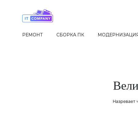
Skip
to
the
content
РЕМОНТ
СБОРКА ПК
МОДЕРНИЗАЦИ
Вели
Назревает ч