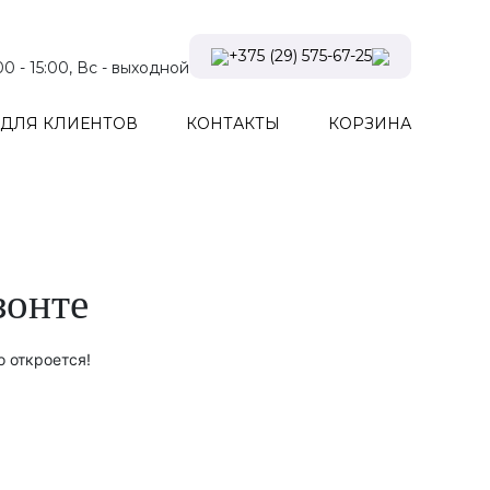
+375 (29) 575-67-25
:00 - 15:00, Вс - выходной
Viber
ДЛЯ КЛИЕНТОВ
КОНТАКТЫ
КОРЗИНА
Telegram
Instagram
Заказать звонок
зонте
о откроется!