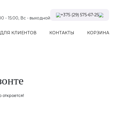
+375 (29) 575-67-25
:00 - 15:00, Вс - выходной
Viber
ДЛЯ КЛИЕНТОВ
КОНТАКТЫ
КОРЗИНА
Telegram
Instagram
Заказать звонок
зонте
о откроется!