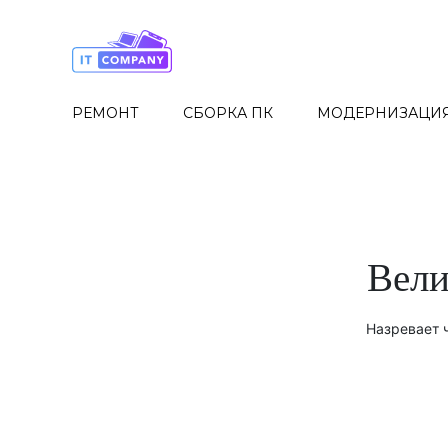
Skip
to
the
content
РЕМОНТ
СБОРКА ПК
МОДЕРНИЗАЦИ
Вели
Назревает ч