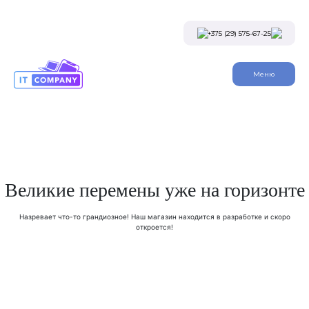
Skip
to
the
+375 (29) 575-67-25
content
Viber
Меню
Telegram
Instagram
Заказать звонок
Великие перемены уже на горизонте
Назревает что-то грандиозное! Наш магазин находится в разработке и скоро
откроется!