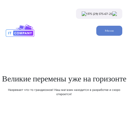
Skip
to
the
+375 (29) 575-67-25
content
Viber
Меню
Telegram
Instagram
Заказать звонок
Великие перемены уже на горизонте
Назревает что-то грандиозное! Наш магазин находится в разработке и скоро
откроется!