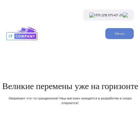
Skip
to
the
+375 (29) 575-67-25
content
Viber
Меню
Telegram
Instagram
Заказать звонок
Великие перемены уже на горизонте
Назревает что-то грандиозное! Наш магазин находится в разработке и скоро
откроется!