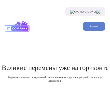
Skip
to
the
+375 (29) 575-67-25
content
Viber
Меню
Telegram
Instagram
Заказать звонок
Великие перемены уже на горизонте
Назревает что-то грандиозное! Наш магазин находится в разработке и скоро
откроется!