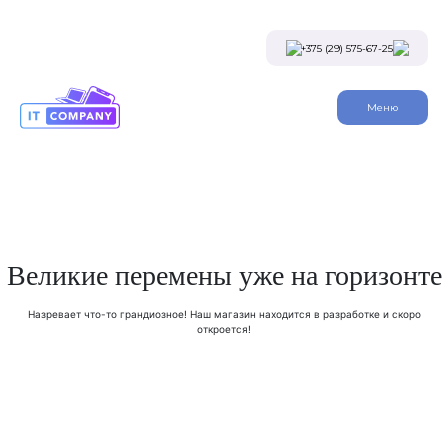
Skip
to
the
+375 (29) 575-67-25
content
Viber
Меню
Telegram
Instagram
Заказать звонок
Великие перемены уже на горизонте
Назревает что-то грандиозное! Наш магазин находится в разработке и скоро
откроется!