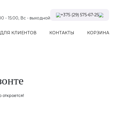
+375 (29) 575-67-25
:00 - 15:00, Вс - выходной
Viber
ДЛЯ КЛИЕНТОВ
КОНТАКТЫ
КОРЗИНА
Telegram
Instagram
Заказать звонок
зонте
о откроется!