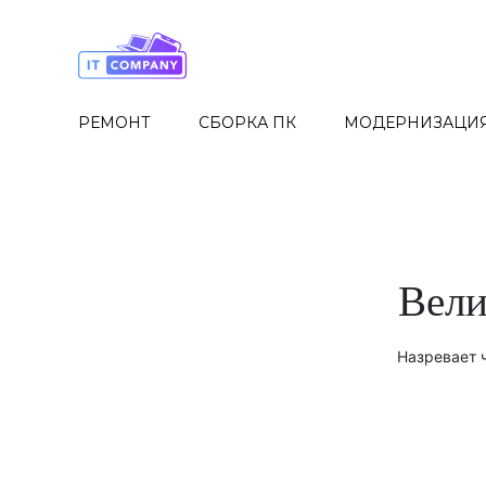
Skip
to
the
content
РЕМОНТ
СБОРКА ПК
МОДЕРНИЗАЦИ
Вели
Назревает ч