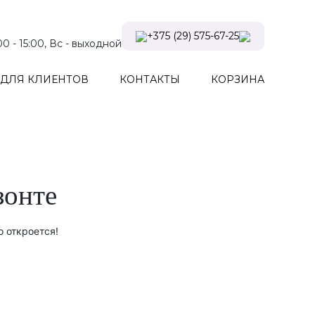
+375 (29) 575-67-25
:00 - 15:00, Вс - выходной
Viber
ДЛЯ КЛИЕНТОВ
КОНТАКТЫ
КОРЗИНА
Telegram
Instagram
Заказать звонок
зонте
о откроется!