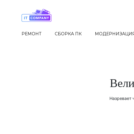
Skip
to
the
content
РЕМОНТ
СБОРКА ПК
МОДЕРНИЗАЦИ
Вели
Назревает ч