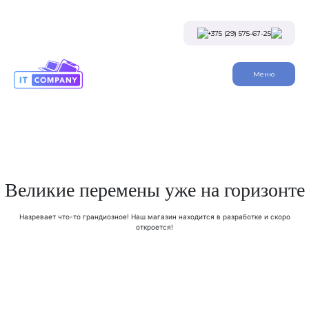
Skip
to
the
+375 (29) 575-67-25
content
Viber
Меню
Telegram
Instagram
Заказать звонок
Великие перемены уже на горизонте
Назревает что-то грандиозное! Наш магазин находится в разработке и скоро
откроется!