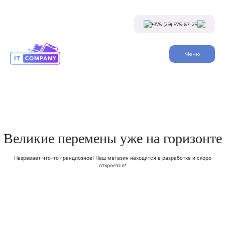
Skip
to
the
+375 (29) 575-67-25
content
Viber
Меню
Telegram
Instagram
Заказать звонок
Великие перемены уже на горизонте
Назревает что-то грандиозное! Наш магазин находится в разработке и скоро
откроется!