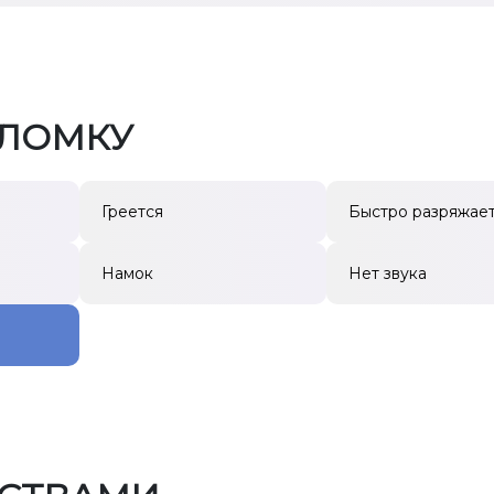
ОЛОМКУ
Греется
Быстро разряжае
Намок
Нет звука