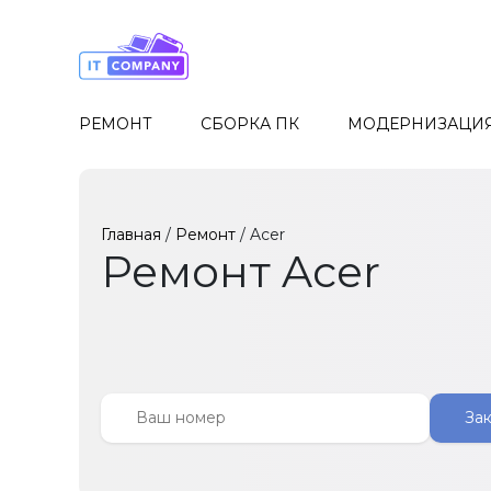
Skip
to
the
content
РЕМОНТ
СБОРКА ПК
МОДЕРНИЗАЦИ
Главная
/
Ремонт
/
Acer
Ремонт Acer
Зак